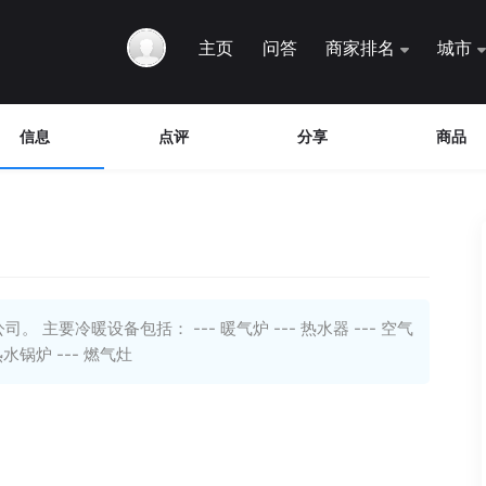
主页
问答
商家排名
城市
信息
点评
分享
商品
要冷暖设备包括： --- 暖气炉 --- 热水器 --- 空气
热水锅炉 --- 燃气灶