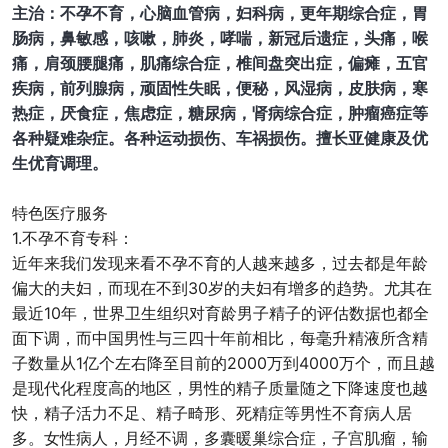
主治：不孕不育，心脑血管病，妇科病，更年期综合症，胃
肠病，鼻敏感，咳嗽，肺炎，哮喘，新冠后遗症，头痛，喉
痛，肩颈腰腿痛，肌痛综合症，椎间盘突出症，偏瘫，五官
疾病，前列腺病，顽固性失眠，便秘，风湿病，皮肤病，寒
热症，厌食症，焦虑症，糖尿病，肾病综合症，肿瘤癌症等
各种疑难杂症。各种运动损伤、车祸损伤。擅长亚健康及优
生优育调理。
特色医疗服务
1.不孕不育专科：
近年来我们发现来看不孕不育的人越来越多，过去都是年龄
偏大的夫妇，而现在不到30岁的夫妇有增多的趋势。尤其在
最近10年，世界卫生组织对育龄男子精子的评估数据也都全
面下调，而中国男性与三四十年前相比，每毫升精液所含精
子数量从1亿个左右降至目前的2000万到4000万个，而且越
是现代化程度高的地区，男性的精子质量随之下降速度也越
快，精子活力不足、精子畸形、死精症等男性不育病人居
多。女性病人，月经不调，多囊暖巢综合症，子宫肌瘤，输