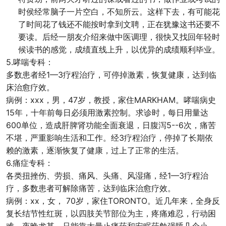
时侯经常脑子一片空白，不知所云。这样下去，有可能花
了时间花了钱还不能按时拿到文聘，正在犹豫这书还要不
要读。后经一朋友介绍来做中医调理，很快又找回年轻时
候读书的感觉，成绩直线上升，以优异的成绩顺利毕业。
5.哮喘专科：
多数患者经1—3疗程治疗，可停掉激素，恢复健康，达到临
床治愈疗效。
病例：xxx，男，47岁，教授，家住MARKHAM。哮喘病史
15年，十年前每日必须用激素控制。求诊时，每日用量达
600单位，造成肝脾肾功能全面衰退，日腹泻5--6次，痛苦
不堪，严重影响生活和工作。经3疗程治疗，停掉了长期依
赖的激素，逐渐恢复了健康，过上了正常的生活。
6.痛症专科：
各类扭挫伤、劳损、痛风、头痛、风湿痛，经1—3疗程治
疗，多数患者可解除痛苦，达到临床治愈疗效。
病例：xx，女， 70岁，家住TORONTO。近几年来，全身反
复长结节性红斑，以四肢关节部位为主，疼痛难忍，行动困