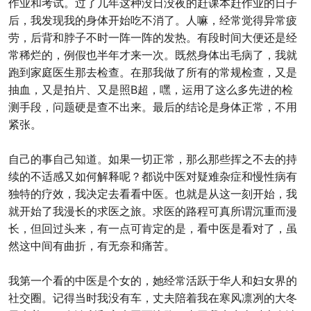
作业和考试。过了几年这种没日没夜的赶课本赶作业的日子
后，我发现我的身体开始吃不消了。人嘛，经常觉得异常疲
劳，后背和脖子不时一阵一阵的发热。有段时间大便还是经
常稀烂的，例假也半年才来一次。既然身体出毛病了，我就
跑到家庭医生那去检查。在那我做了所有的常规检查，又是
抽血，又是拍片、又是照B超，嘿，运用了这么多先进的检
测手段，问题硬是查不出来。最后的结论是身体正常，不用
紧张。
自己的事自己知道。如果一切正常，那么那些挥之不去的持
续的不适感又如何解释呢？都说中医对疑难杂症和慢性病有
独特的疗效，我决定去看看中医。也就是从这一刻开始，我
就开始了我漫长的求医之旅。求医的路程可真所谓沉重而漫
长，但回过头来，有一点可肯定的是，看中医是看对了，虽
然这中间有曲折，有无奈和痛苦。
我第一个看的中医是个女的，她经常活跃于华人和妇女界的
社交圈。记得当时我没有车，丈夫陪着我在寒风凛冽的大冬