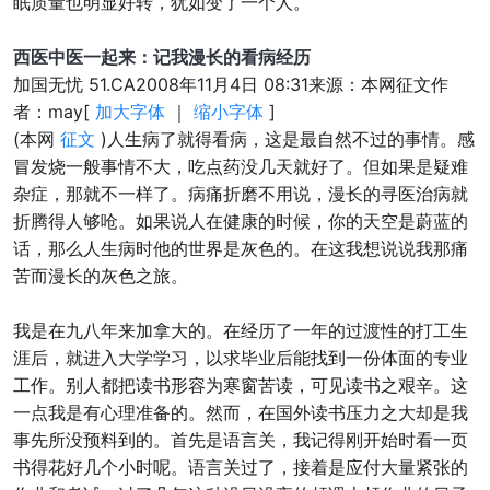
眠质量也明显好转，犹如变了一个人。
西医中医一起来：记我漫长的看病经历
加国无忧 51.CA2008年11月4日 08:31来源：本网征文作
者：may[
加大字体
｜
缩小字体
]
(本网
征文
)人生病了就得看病，这是最自然不过的事情。感
冒发烧一般事情不大，吃点药没几天就好了。但如果是疑难
杂症，那就不一样了。病痛折磨不用说，漫长的寻医治病就
折腾得人够呛。如果说人在健康的时候，你的天空是蔚蓝的
话，那么人生病时他的世界是灰色的。在这我想说说我那痛
苦而漫长的灰色之旅。
我是在九八年来加拿大的。在经历了一年的过渡性的打工生
涯后，就进入大学学习，以求毕业后能找到一份体面的专业
工作。别人都把读书形容为寒窗苦读，可见读书之艰辛。这
一点我是有心理准备的。然而，在国外读书压力之大却是我
事先所没预料到的。首先是语言关，我记得刚开始时看一页
书得花好几个小时呢。语言关过了，接着是应付大量紧张的