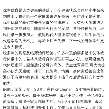
优生优育是人类健康的基础，一个健康状况欠佳的小生命来
到世上，将会给一个家庭带来许多烦恼，有时甚至是灾难。
优生优育的基础首先是父母的健康程度，人类今天尚未进入
到平衡发展时期，随着当今社会的发展，各种精神压力、环
境污染一步步加大，使得现代人健康每况愈下，所生育的后
代也常常先天不足，再加上后天失养，下一代的身体条件更
是令人担忧。
经多年的观察及临床治疗经验，许多小孩的病多是由父体或
母体带来的，若将其父母身体调理好再生小孩，就可避免后
代体质虚弱，避免遗传父母的病体。优生优育调理,可大大提
高小孩先天禀赋，使下一代智商、情商、身体素质都会比普
通孩子有更好的表现，极大提高了孩子今后适应社会的竞争
能力。
病例：某某，女，36岁，家住Kitchener，3年前来看病时，
育有一5岁儿子。母子身体极差，母已不能工作，子也是3天
两头病，搞得一家人精疲力尽。后经3个多月的调理，母亲
恢复健康，顺利找到专业工作，半年后又喜得一女，现2岁