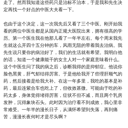
走了。然而我知道这些药只是治标不治本，于是我和先生决
定再找一个好点的中医大夫看一下。
也由于这个决定，这一次我先后又看了三个中医。刚开始我
看的两位中医生都是从国内正规大医院出来，拥有很高的学
历。第一个医生我在他那儿看了一年半左右。每个周末我先
生就这么开四十五分钟的车，风雨无阻的带着我去治病。我
先生说只要你的病治好了，我们的生活就有希望。我明白他
的话，知道一个健康能干的女主人对一个家庭意味着什么。
这个中医生问了我的病之后，诊断我得的是抑郁症。他说你
脸色黑黄，肝气郁结得厉害。于是他给我开了些理肝顺气的
药，然后接着是给我大补。在这一年多里，我吃的基本是补
药，最后连紫合车也吃上了，但收效甚微。可能由于吃的补
药太多，身体觉得堵得厉害，症状不但不减，而且两个乳房
发肿，沉得象块石头。此时因为治疗看不到成效，我心里非
常难受。一年半的漫长日子，从满怀希望到失落，再到痛
苦，漫漫长夜何时才是尽头啊？