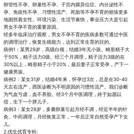
卵管性不孕、卵巢性不孕、子宫内膜异位症、内分泌性不
孕、免疫性不孕、习惯性流产、死胎等不孕不育的烦恼更多
地困扰着女性。环境污染、生活节奏快，事业压力大是引起
男女不孕不育的重要原因。
经多年临床治疗观察，男女不孕不育的疾病多数可通过中医
的调理治疗，恢复生殖能力，达到正常生育的目的。
病例1：某男29岁，高级白领，结婚3年无小孩。畸形精子大
于50%，精子活力0级。经三个月调理，精子活力3级的在
30%以上，畸形精子小于20%，最后妻子正常受孕，产下一
健康男孩。
病例2：某女31岁，结婚4年来，怀孕过3次，总是在30-40
天左右流产，西医诊断为不明原因的习惯性流产。我们诊断
为气血亏虚，血不养胎。经3个月中医调理，終于如愿以
偿，生下一个胖儿子。
病例3：某女28岁，多囊卵巢引起月经不调，经近半年的针
灸、中药调理，月经恢复正常，一年后正常自然受孕产下女
儿。
2.优生优育专科: