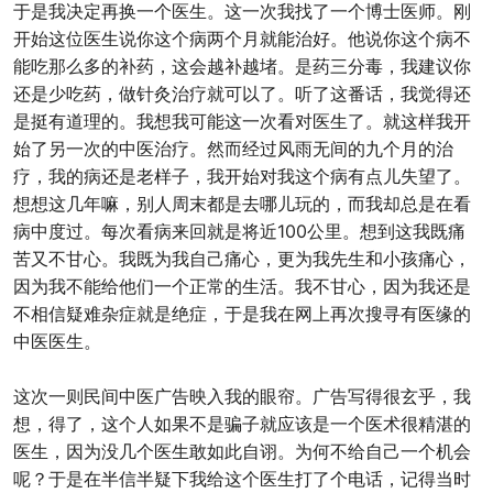
于是我决定再换一个医生。这一次我找了一个博士医师。刚
开始这位医生说你这个病两个月就能治好。他说你这个病不
能吃那么多的补药，这会越补越堵。是药三分毒，我建议你
还是少吃药，做针灸治疗就可以了。听了这番话，我觉得还
是挺有道理的。我想我可能这一次看对医生了。就这样我开
始了另一次的中医治疗。然而经过风雨无间的九个月的治
疗，我的病还是老样子，我开始对我这个病有点儿失望了。
想想这几年嘛，别人周末都是去哪儿玩的，而我却总是在看
病中度过。每次看病来回就是将近100公里。想到这我既痛
苦又不甘心。我既为我自己痛心，更为我先生和小孩痛心，
因为我不能给他们一个正常的生活。我不甘心，因为我还是
不相信疑难杂症就是绝症，于是我在网上再次搜寻有医缘的
中医医生。
这次一则民间中医广告映入我的眼帘。广告写得很玄乎，我
想，得了，这个人如果不是骗子就应该是一个医术很精湛的
医生，因为没几个医生敢如此自诩。为何不给自己一个机会
呢？于是在半信半疑下我给这个医生打了个电话，记得当时