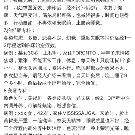
难，夜晚尤甚。只能靠大量止痛药和安眠药勉强睡几个小
时，四处求医无效。来诊后，经3个疗程治疗，恢复了健
康，天气巨变时，偶尔局部疼痛，也减轻很多，时间也短得
多，行动自如，不再依赖安眠药、止痛药睡觉。
7.抑郁症专科：
各类焦虑、多疑、悲喜不定、幻觉、重度失眠等抑郁症经1—
3疗程达到临床治愈疗效。
病例：某女30岁，工程师，家住TORONTO，半年多来情绪
焦虑，紧张，不能正常工作、休息，每天晚上只能迷糊1个多
小时。整天头昏脑胀，累得不行。吃抗抑郁西药效果不大，
多次想自杀。后经人介绍来看病，当天针灸后，晚上睡了9
个多小时。前后径两个疗程治疗，完全康复。
8.美容专科：
脸色欠佳，黄褐斑、各类皮肤病、异味病，经2—3疗程中医
内调外养，可解除烦恼，增强自信。
病例：xxx,女，42岁，家住MISSISSAUGA。来诊时，脸上
黄褐斑严重，一脸憔悴，整天无精神，睡眠质量也不好，经
三个疗程内调外养中医治疗，色斑消退，脸上荣润光泽，睡