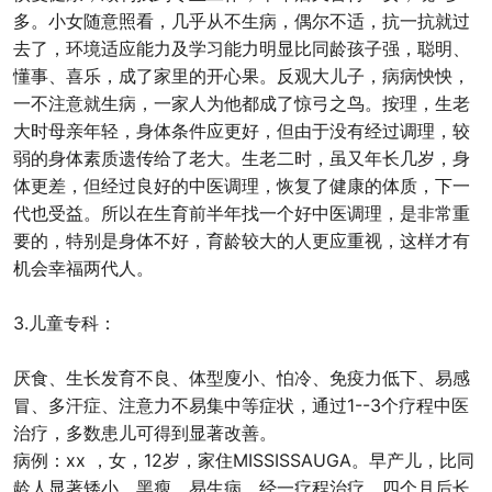
多。小女随意照看，几乎从不生病，偶尔不适，抗一抗就过
去了，环境适应能力及学习能力明显比同龄孩子强，聪明、
懂事、喜乐，成了家里的开心果。反观大儿子，病病怏怏，
一不注意就生病，一家人为他都成了惊弓之鸟。按理，生老
大时母亲年轻，身体条件应更好，但由于没有经过调理，较
弱的身体素质遗传给了老大。生老二时，虽又年长几岁，身
体更差，但经过良好的中医调理，恢复了健康的体质，下一
代也受益。所以在生育前半年找一个好中医调理，是非常重
要的，特别是身体不好，育龄较大的人更应重视，这样才有
机会幸福两代人。
3.儿童专科：
厌食、生长发育不良、体型廋小、怕冷、免疫力低下、易感
冒、多汗症、注意力不易集中等症状，通过1--3个疗程中医
治疗，多数患儿可得到显著改善。
病例：xx ，女，12岁，家住MISSISSAUGA。早产儿，比同
龄人显著矮小、黑瘦、易生病。经一疗程治疗，四个月后长