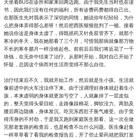
天坐着BUS在诊所和家来回两边跑。由于我先生当时也在读
书，因此我们没有任何的福利，所有诊费药费都得自己出。
在那医生先对我表示了深切的同情，她说你年纪轻轻，为什
么把身体弄得那么差呀！然后把西医狠狠批判了一顿。接着
她说你这是身体太虚了，得既抓药又针灸双管齐下。就那个
寒冷的冬天，我在她那看了三个月，可惜我那病就像那万物
不长的寒冬腊月一样没啥起色。前前后后我们将近花了一千
块钱，在无奈中结束了治疗。从那时开始，我对自己开始了
怀疑，总因这个病而对生活而觉得不那么自信。
治疗结束后不久，我就开始工作，然后就是生小孩。生活就
像前进中的火车没法停下来。由于没调理好身体就赶着生小
孩，本来虚弱的身体就更加亏空了，人就象掉了一层皮似
的，整天觉得头晕目眩，走路像踩棉花，脚软没力。两肋及
腰后两边隐痛，身体发沉。吃完东西肚子胀气难受。由于觉
得浑身的不对劲，于是我又跑到家庭医生那看。这一次在做
完那老套路的检查后，也是检查不出什么问题。医生像赶集
一样草草看了看我的检查报告后，开了些止晕药就把我打发