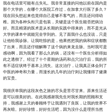
我在电话里可能有点失礼。我非常直接的问他以前在国内是
那个大学的，在哪个大医院工作过，在加拿大行医了多久？
现在回头想起来也觉得自己是够不客气的，而且还问得幼
稚。因为各种头衔只是包装，关键是这个医生能否把病治
好。而且精湛的医术是从长期的实践中得来的，而不是光从
大学的课本中就能完全学到的。见了面我什么也没说，只是
让他给我诊脉。让我吃惊的是，他果然把我的病和症状都数
了出来，而且还仔细解释了这个病的来龙去脉。当时我可是
感动啊，因为我看了那么久的病，还没有一个医生分析得如
此之透彻了。经过了十个星期的汤药和点穴治疗后，我的所
有不适症状终于基本上消失。这次治疗，让我真正体会到了
中医的神奇和力量，而漫长的几年的治疗则让我懂得了健康
的宝贵。
我很庆幸我的这段灰色之旅的尽头是苦尽甘来。原来生活还
是可以很美好的。在此我感谢我先生对我长期的照顾和支
持，我感谢上天的眷顾终于让我遇到了良医，让我的世界不
再灰暗。好好珍惜，好好生活吧，因为没什么是理所当然