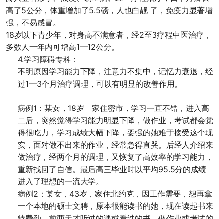
高了5公分，体重增加了5.5磅，人也白靓 了，免疫力显著增
强，不易感冒。
18岁以下青少年，对身高不满意者，经2至3疗程中医治疗，
多数人一年内可增高1—12公分。
4.学习障碍专科：
不明原因学习能力下降，注意力不集中，记忆力衰退，经
过1—3个月治疗调理，可以有明显的改善作用。
病例1：某女，18岁，家住密市，学习一直不错，进入高
二后，突然觉得学习能力明显下降，做作业，考试都会觉
得很吃力，学习成绩大幅下降，要强的她难于接受这个现
实，面对做不出来的作业，经常急得直哭。后经人介绍来
做治疗，经两个月的调理，又恢复了高效率的学习能力，
重新找回了自信。最后高三毕业时以平均95.5分的成绩
进入了理想的一流大学。
病例2：某女，43岁，家住北约克，因工作需要，想再拿
一个本地的硕士文聘，原本很能读书的她，现在读起书来
特费劲，前两天才听过的课或看过的书，做作业或考试的