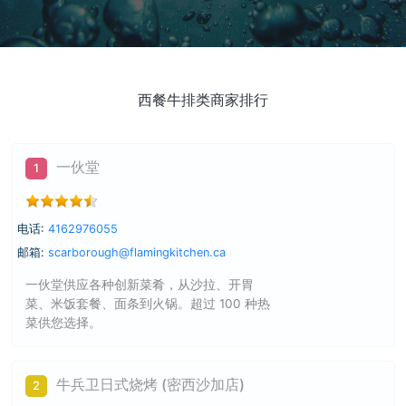
西餐牛排类商家排行
一伙堂
1
电话:
4162976055
邮箱:
scarborough@flamingkitchen.ca
一伙堂供应各种创新菜肴，从沙拉、开胃
菜、米饭套餐、面条到火锅。超过 100 种热
菜供您选择。
牛兵卫日式烧烤 (密西沙加店)
2