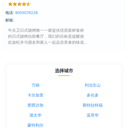
电话:
9055076228
邮箱:
牛兵卫日式烧烤唯一一家提供优质新鲜食材
的日式烧烤自助餐厅，我们的目标是提醒彼
此放松并与朋友和家人一起品尝美食的味道
和香气。
选择城市
万锦
列治文山
卡尔加里
多伦多
密西沙加
斯特拉特福
渥太华
温哥华
蒙特利尔