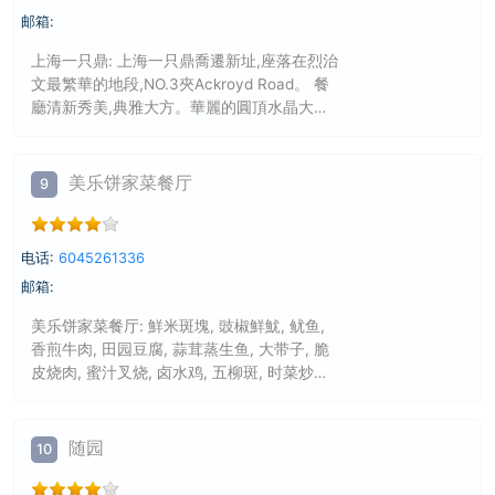
邮箱:
上海一只鼎: 上海一只鼎喬遷新址,座落在烈治
文最繁華的地段,NO.3夾Ackroyd Road。 餐
廳清新秀美,典雅大方。華麗的圓頂水晶大吊
燈,使餐廳蓬壁生輝; 獨特的"東方明珠"和"外灘
的夜景"的玻璃窗設計,使來用餐的客人猶 如置
身於上海本土。 比優雅的環境更吸引顧客的
美乐饼家菜餐厅
9
是,餐廳推出的道道美味佳肴。餐廳在行政總
廚倪師父的帶領下菜肴以上海菜為主,及江浙
地區名菜為一體, 除了保持上海鄉濃特色的名
电话:
6045261336
點外,還不斷創新,菜品追求色、香、味俱全。
邮箱:
菜單上有508種的菜品,道道菜品都是經由名
師的精心設計。
美乐饼家菜餐厅: 鮮米斑塊, 豉椒鮮魷, 鱿鱼,
香煎牛肉, 田园豆腐, 蒜茸蒸生鱼, 大带子, 脆
皮烧肉, 蜜汁叉烧, 卤水鸡, 五柳斑, 时菜炒豆,
清蒸海鲜, 龙虾, 豉汁蒸扇贝, 香煎鸡胸肉, 鱼
香茄子, 什锦豆腐, 鸡汁豆腐, 姜葱牛腩煲, 麻
辣小龙虾, 港式腊味饭, 牛腩煲, 海鲜豆腐煲,
随园
10
组合烧味饭