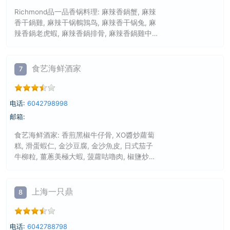
Richmond品一品香锅料理: 麻辣香鍋蟹, 麻辣
香干鍋雞, 麻辣干锅鵪鶉鸟, 麻辣香干锅兔, 麻
辣香鍋老虎蝦, 麻辣香鍋排骨, 麻辣香鍋雞中
翅, 麻辣香鍋魷魚, 酸辣寬粉, 酸辣蕨根粉, 涼
拌黃瓜, 香鍋鴨脖配藕片, 米飯, 麻辣烏冬拌
麵, 品一品麻辣手工卷, 豆漿, 加多寶, 可樂, 雪
食艺海鲜酒家
7
碧, 自製凍檸檬, 綠豆湯(冰), 北冰洋, 酸梅湯,
冰红茶, 水蜜桃汁, 鮮榨西瓜汁, 二鍋頭
电话:
6042798998
邮箱:
食艺海鲜酒家: 香煎黑椒牛仔骨, XO醬炒蘿蔔
糕, 滑蛋蝦仁, 金沙豆腐, 金沙魚皮, 日式茄子
牛柳粒, 薑蔥美極大蝦, 菠蘿咕嚕肉, 椒鹽炒齡
多春魚, 原鮑魚, 深炸蒜香雞, 深炸薯條, 油菜
心, 鮮蝦雲吞撈麵, 生炒臘味糯米飯, 薑蔥滑牛
撈麵, 海皇炒飯, 豬候牛筋腩撈麵, 乾炒牛河,
上海一只鼎
8
味菜涼瓜蝦球炒米粉, 海皇炒麵, XO醬臘味炒
鮮年糕, 海皇炆伊麵.
电话:
6042788798