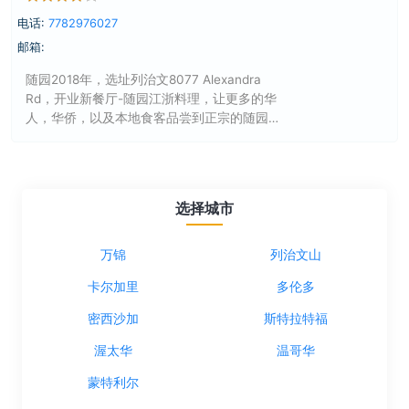
电话:
7782976027
邮箱:
随园2018年，选址列治文8077 Alexandra
Rd，开业新餐厅-随园江浙料理，让更多的华
人，华侨，以及本地食客品尝到正宗的随园
菜，同时小南国餐厅因为广受大家好评，也
在Aberdeen food count重新开业。葛峰，温
哥华随园餐厅创始人，温哥华小南国上海小
吃餐厅创始人，温哥华名厨。
选择城市
万锦
列治文山
卡尔加里
多伦多
密西沙加
斯特拉特福
渥太华
温哥华
蒙特利尔