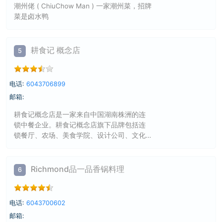
潮州佬 ( ChiuChow Man ) 一家潮州菜，招牌
菜是卤水鸭
耕食记 概念店
5
电话:
6043706899
邮箱:
耕食记概念店是一家来自中国湖南株洲的连
锁中餐企业。耕食记概念店旗下品牌包括连
锁餐厅、农场、美食学院、设计公司、文化
公司等。我们于2016年启动耕食记概念店加
拿大连锁餐厅计划。耕食记概念店1号餐厅是
我们在加拿大的第一家概念店。我们拥有超
Richmond品一品香锅料理
6
过22年的传统东方烹饪经验。以世界级食材
为原料，打造东方风味的美食。Branden以传
统东方农业之美为灵感，描绘出更引人入胜
电话:
6043700602
的解读方式。拓展潜能，激发味蕾。
邮箱: