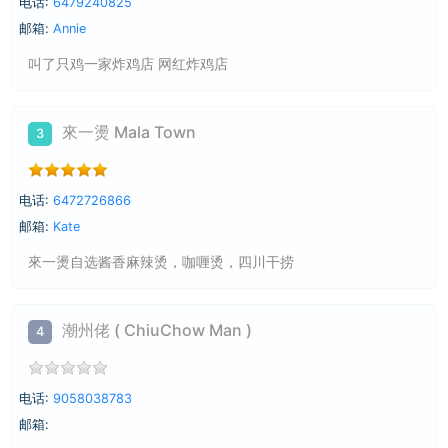
电话:
6479240825
邮箱:
Annie
叫了只鸡一家炸鸡店 网红炸鸡店
來一燙 Mala Town
3
电话:
6472726866
邮箱:
Kate
來一燙自选酱香麻辣烫，咖喱烫，四川干捞
潮州佬 ( ChiuChow Man )
4
电话:
9058038783
邮箱: