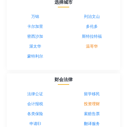
选择城市
万锦
列治文山
卡尔加里
多伦多
密西沙加
斯特拉特福
渥太华
温哥华
蒙特利尔
财会法律
法律公证
留学移民
会计报税
投资理财
各类保险
索赔告票
申请EI
翻译服务