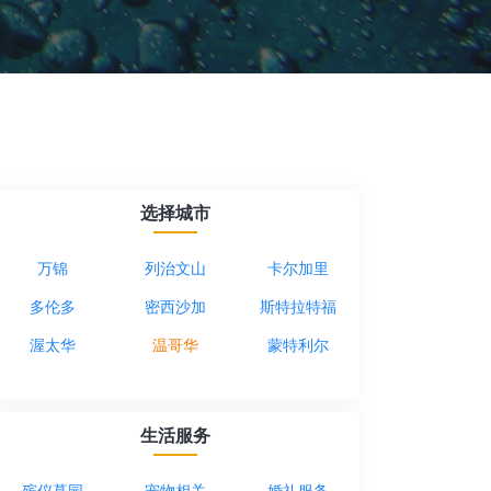
选择城市
万锦
列治文山
卡尔加里
多伦多
密西沙加
斯特拉特福
渥太华
温哥华
蒙特利尔
生活服务
殡仪墓园
宠物相关
婚礼服务