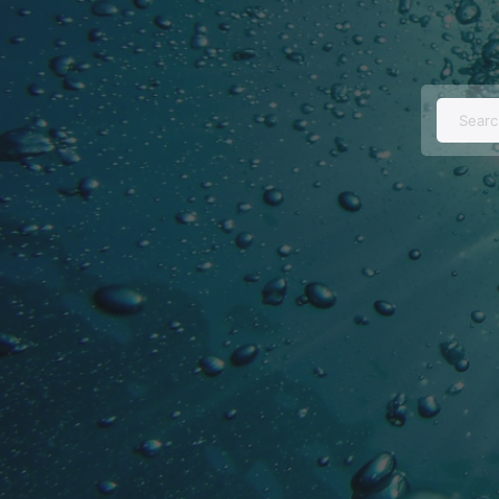
Searc
for: