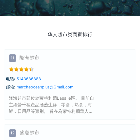
华人超市类商家排行
隆海超市
11
电话:
5143686888
邮箱:
marcheoceanplus@Gmail.com
隆海超市部位於蒙特利爾Lasalle區。 目前自
主經營千種產品涵蓋生鮮，零食，熟食，海
鮮，日用品等類別。 旨在為蒙特利爾華人提
供最新最齊全的亞洲商品、絕佳的購物體驗
以及優質貼心的客戶服務。
盛唐超市
12