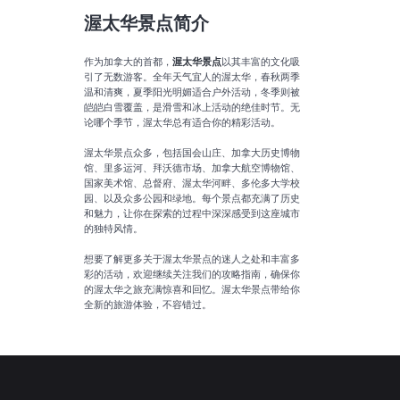
渥太华景点简介
作为加拿大的首都，
渥太华景点
以其丰富的文化吸
引了无数游客。全年天气宜人的渥太华，春秋两季
温和清爽，夏季阳光明媚适合户外活动，冬季则被
皑皑白雪覆盖，是滑雪和冰上活动的绝佳时节。无
论哪个季节，渥太华总有适合你的精彩活动。

渥太华景点众多，包括国会山庄、加拿大历史博物
馆、里多运河、拜沃德市场、加拿大航空博物馆、
国家美术馆、总督府、渥太华河畔、多伦多大学校
园、以及众多公园和绿地。每个景点都充满了历史
和魅力，让你在探索的过程中深深感受到这座城市
的独特风情。

想要了解更多关于渥太华景点的迷人之处和丰富多
彩的活动，欢迎继续关注我们的攻略指南，确保你
的渥太华之旅充满惊喜和回忆。渥太华景点带给你
全新的旅游体验，不容错过。